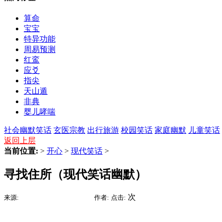
算命
宝宝
特异功能
周易预测
红鸾
应爻
指尖
天山遁
非典
婴儿哮喘
社会幽默笑话
玄医宗教
出行旅游
校园笑话
家庭幽默
儿童笑话
返回上层
当前位置:
>
开心
>
现代笑话
>
寻找住所（现代笑话幽默）
2015-09-09 06:53
次
来源:
时间:
作者:
点击: