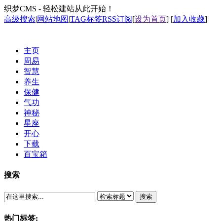
织梦CMS - 轻松建站从此开始！
高级搜索
|
网站地图
|
TAG标签
RSS订阅
[
设为首页
] [
加入收藏
]
主页
周易
智慧
养生
保健
气功
神秘
星座
开心
下载
百宝箱
搜索
搜索
热门标签: