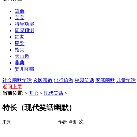
算命
宝宝
特异功能
周易预测
红鸾
应爻
指尖
天山遁
非典
婴儿哮喘
社会幽默笑话
玄医宗教
出行旅游
校园笑话
家庭幽默
儿童笑话
返回上层
当前位置:
>
开心
>
现代笑话
>
特长（现代笑话幽默）
2015-09-09 06:53
次
来源:
时间:
作者:
点击: