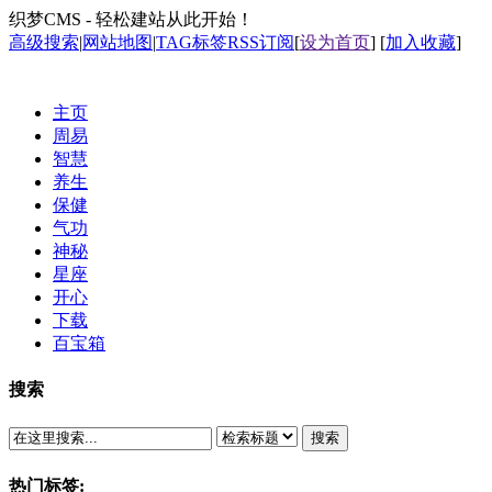
织梦CMS - 轻松建站从此开始！
高级搜索
|
网站地图
|
TAG标签
RSS订阅
[
设为首页
] [
加入收藏
]
主页
周易
智慧
养生
保健
气功
神秘
星座
开心
下载
百宝箱
搜索
搜索
热门标签: