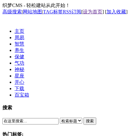
织梦CMS - 轻松建站从此开始！
高级搜索
|
网站地图
|
TAG标签
RSS订阅
[
设为首页
] [
加入收藏
]
主页
周易
智慧
养生
保健
气功
神秘
星座
开心
下载
百宝箱
搜索
搜索
热门标签: