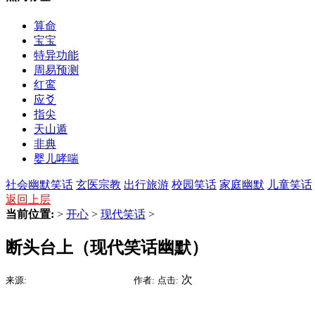
算命
宝宝
特异功能
周易预测
红鸾
应爻
指尖
天山遁
非典
婴儿哮喘
社会幽默笑话
玄医宗教
出行旅游
校园笑话
家庭幽默
儿童笑话
返回上层
当前位置:
>
开心
>
现代笑话
>
断头台上（现代笑话幽默）
2015-09-09 06:53
次
来源:
时间:
作者:
点击: