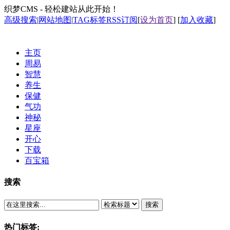
织梦CMS - 轻松建站从此开始！
高级搜索
|
网站地图
|
TAG标签
RSS订阅
[
设为首页
] [
加入收藏
]
主页
周易
智慧
养生
保健
气功
神秘
星座
开心
下载
百宝箱
搜索
搜索
热门标签: