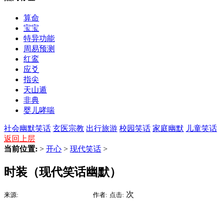
算命
宝宝
特异功能
周易预测
红鸾
应爻
指尖
天山遁
非典
婴儿哮喘
社会幽默笑话
玄医宗教
出行旅游
校园笑话
家庭幽默
儿童笑话
返回上层
当前位置:
>
开心
>
现代笑话
>
时装（现代笑话幽默）
2015-09-09 06:53
次
来源:
时间:
作者:
点击: