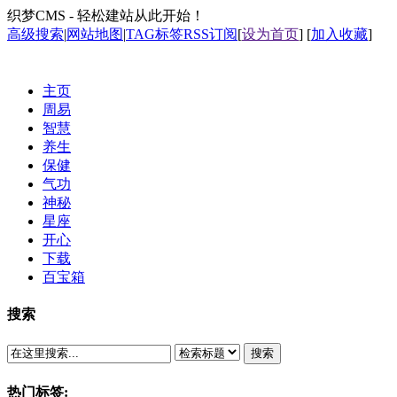
织梦CMS - 轻松建站从此开始！
高级搜索
|
网站地图
|
TAG标签
RSS订阅
[
设为首页
] [
加入收藏
]
主页
周易
智慧
养生
保健
气功
神秘
星座
开心
下载
百宝箱
搜索
搜索
热门标签: