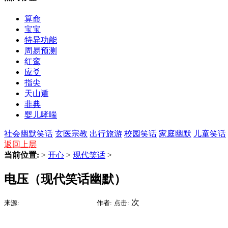
算命
宝宝
特异功能
周易预测
红鸾
应爻
指尖
天山遁
非典
婴儿哮喘
社会幽默笑话
玄医宗教
出行旅游
校园笑话
家庭幽默
儿童笑话
返回上层
当前位置:
>
开心
>
现代笑话
>
电压（现代笑话幽默）
2015-09-09 06:53
次
来源:
时间:
作者:
点击: