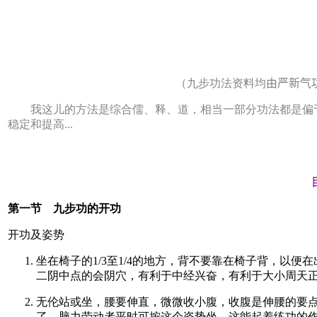
（九步功法资料均
由严新气
我这儿的方法是综合儒、释、道，相当一部分功法都是偏于道家
稳定和提高...
第一节 九步功的开功
开功及姿势
坐在椅子的1/3至1/4的地方，背不要靠在椅子背，
二阴中点的会阴穴，有利于中经兴奋，有利于大小周天
无伦站或坐，腰要伸直，微微收小腹，收腹是伸腰的要
了。脑力劳动者平时可按这个姿势坐，这能起着练功的