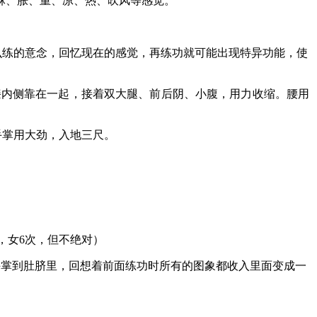
中麻、胀、重、凉、热、吹风等感觉。
么练的意念，回忆现在的感觉，再练功就可能出现特异功能，使
膝内侧靠在一起，接着双大腿、前后阴、小腹，用力收缩。腰用
手掌用大劲，入地三尺。
，女6次，但不绝对）
手掌到肚脐里，回想着前面练功时所有的图象都收入里面变成一