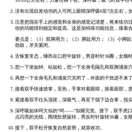
10-20公分左右，力量往脚下去。深呼吸，吸气时双
没有出现自发动功的人可闭上眼睛深呼吸6至7次左右，
注意把现在手上的感觉和全身的感觉记清楚，将来练功
你的功能得到稳定和提高。这是加特殊功能信息，接着
要点是：（1）双脚用力；（2）脚趾用力；（3）小脚
劲鼓，牙关紧闭。
舌恢复常态，继而在口腔中旋转，男逆时针36圈，女顺
想一下坐如钟、站如松，想一下全身毛隔孔和双脚涌泉
再想一下全身毛孔和涌泉穴关闭了，外面的干扰进不来
接着双手快速搓掌，至热，手掌对着眼睛，挨着面部，
紧接着双手往头顶搓，深吸气，再至下颌下边合掌，指尖
深呼吸如休呵欠似的“呵——”似睡完觉。接下，双手虎
点闪亮的光线，围绕肚脐旋转，男反时针旋转36遍，女顺
接下，双手松开恢复自然姿势，就算收功。