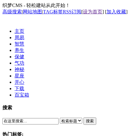
织梦CMS - 轻松建站从此开始！
高级搜索
|
网站地图
|
TAG标签
RSS订阅
[
设为首页
] [
加入收藏
]
主页
周易
智慧
养生
保健
气功
神秘
星座
开心
下载
百宝箱
搜索
搜索
热门标签: