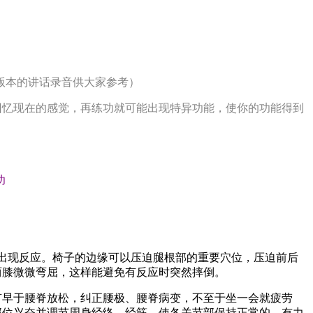
版本的讲话录音供大家参考）
.回忆现在的感觉，再练功就可能出现特异功能，使你的功能得到
功
易出现反应。椅子的边缘可以压迫腿根部的重要穴位，压迫前后
两膝微微弯屈，这样能避免有反应时突然摔倒。
有早于腰脊放松，纠正腰极、腰脊病变，不至于坐一会就疲劳
部位兴奋并调节周身经络、经筋，使各关节部保持正常的、有力