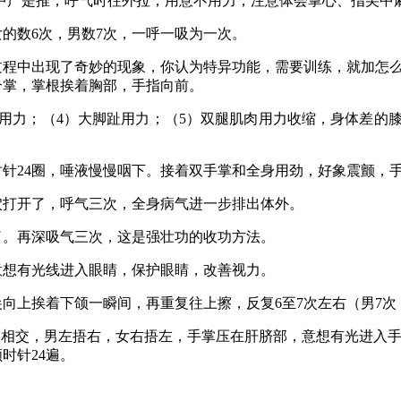
手往中产是推，呼气时往外拉，用意不用力，注意体会掌心、指尖
女的数6次，男数7次，一呼一吸为一次。
过程中出现了奇妙的现象，你认为特异功能，需要训练，就加怎
合掌，掌根挨着胸部，手指向前。
趾用力；（4）大脚趾用力；（5）双腿肌肉用力收缩，身体差的
时针24圈，唾液慢慢咽下。接着双手掌和全身用劲，好象震颤，
穴打开了，呼气三次，全身病气进一步排出体外。
了。再深吸气三次，这是强壮功的收功方法。
意想有光线进入眼睛，保护眼睛，改善视力。
向上挨着下颌一瞬间，再重复往上擦，反复6至7次左右（男7次
口相交，男左捂右，女右捂左，手掌压在肝脐部，意想有光进入
时针24遍。