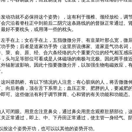
自发动功就不必保持这个姿势），这有利于颈椎、颈经放松，调
百会穴沿着脊柱正中到前后二阴穴这条路线的的督脉正常通过。
，最好不要枕头，或用薄一些的枕头。
，左手在上；女右手在上，五指微微分开、有韭菜叶那么宽，微
家功手势；后者是道家功手势（这里所说佛家、道家是气功名词
井、荥、俞、原、经、合六条经络的六个重要穴位的经气相互感
手，头与足等部位可看成是人体磁场的南极与北极。因此两手接
红外辐射波影响。因此十指要微微分开，以加强生物电磁效应，
对。
，这叫搭鹊桥。有以下情况的人注意：有心脏病的人，将舌微微
下、向后卷曲，顶在舌下系带上；血压正常、肥胖的人，要减肥
种即可。这些做法有利于调节脾胃、心和肾的有关功能和功能态
的人可闭眼。用意念注意鼻尖，通过鼻尖用意念观察肚脐部位，
三关正常通过，即上、中、下丹田正常通过，使主管一身经气、
按这个姿势开功，也可以以其他的姿势开功。