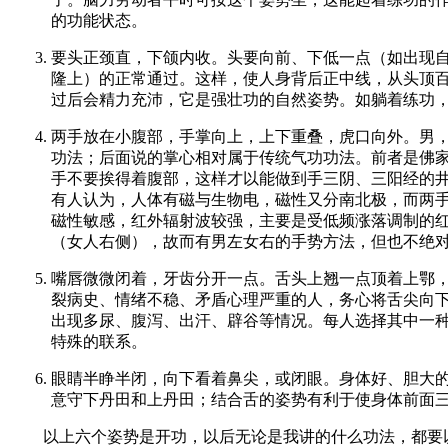
的功能状态。
要头正颈直，下颌内收。头要向前、下低一点（如出现
隆上）的正常通过。这样，使人身背后正中线，从头顶
过后会精力充沛，它是强壮功的自然姿势。如躺着练功
两手放在小腹部，手掌向上，上下重叠，虎口向外。男
功法；后面说的掌心相对属于传统气功功法。前者是佛
手不要挨得着腹部，这样才以能做到手三阴、三阳经的
有人认为，人体有磁与生物电，磁性又分南北极，而两
磁性敏感，红外辐射波较强，主要是受低频涨落调制的
（女人右侧），故而有男左女右的手势方法，但也不绝
嘴唇微微闭着，牙齿分开一点。舌头上翘一点顶着上鄂
裂病史、情绪不稳、矛盾心理严重的人，务心将舌尖向
出现多尿、腹泻、出汗、辟谷等情况。每人选择其中一
特殊的联系。
眼睛半睁半闭，向下看着鼻尖，或闭眼。身体好、胆大
意守下丹田和上丹田；结合舌的姿势有利于使身体前面
以上六个姿势是开功，以后无论是我讲的什么功法，都要以