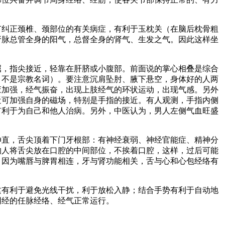
节纠正颈椎、颈部位的有关病症，有利于玉枕关（在脑后枕骨粗
肾脉总管全身的阳气，总督全身的肾气、生发之气。因此这样坐
屈，指尖接近，轻靠在肝脐或小腹部。前面说的掌心相叠是综合
，不是宗教名词）。要注意沉肩坠肘、腋下悬空，身体好的人两
应加强，经气振奋，出现上肢经气的环状运动，出现气感。另外
近可加强自身的磁场，特别是手指的接近。有人观测，手指内侧
有利于为自己和他人治病。另外，中医认为，男人左侧气血旺盛
伸直，舌尖顶着下门牙根部：有神经衰弱、神经官能症、精神分
的人将舌尖放在口腔的中间部位，不挨着口腔，这样，过后可能
。因为嘴唇与脾胃相连，牙与肾功能相关，舌与心和心包经络有
这有利于避免光线干扰，利于放松入静；结合手势有利于自动地
阴经的任脉经络、经气正常运行。