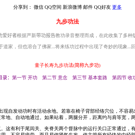
分享到：
微信
QQ空间
新浪微博
邮件
QQ好友
更多
九步功法
功爱好者
根据严新
带功报告
教功录音整理而成，在此收集了多种
，但也溶合了佛家...将来练功过程中出现了奇妙的现象..
童子长寿九步功
法
(
简称九步功
)
目录：
第一节
开功 第二节
意念 第三节
基本套路 第四节
收
以便在出现自发动功时有活动余地。若靠在椅子背部经络穴位，不容
正常地、自动地通过。如果站着，两腿分开，距离约与肩等宽，
点。这有利于尾闾关、夹脊关两个督脉中的运行关口正常通过，
作用，不容易疲劳，而且易使肾气生发，使主管所有经络的中经