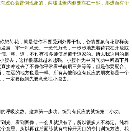
有过心衰昏倒现象的，两腿膝盖内侧要靠在一起，那进而有个
你想荷花，就是使你不要受到外界干扰，心情要象荷花那样美
向发展，审一种意念。一念代万念，一步步地想着荷花在开放或
合儒、释、道，不过有很多师傅是偏于道家的。所以我这用的相
小腹去，这样根基就越来越强。小腹作为中国气功中所谓下丹
就直接冲过去了不像你平常看书前后三关等等，但是你要配合。
面，在远的地方也是一样。所有其他部位有反应的朋友都是一个
做，一定要做到先要意念往小腹去。
同的呼吸次数。这算第一步功。练到有反应的就练第二小功。
看到光、看到图像，一会儿就没有了，所以很多人不稳定。纯粹
这个意思。所以再往后面练就有纯粹开天目的专门训练方法。我