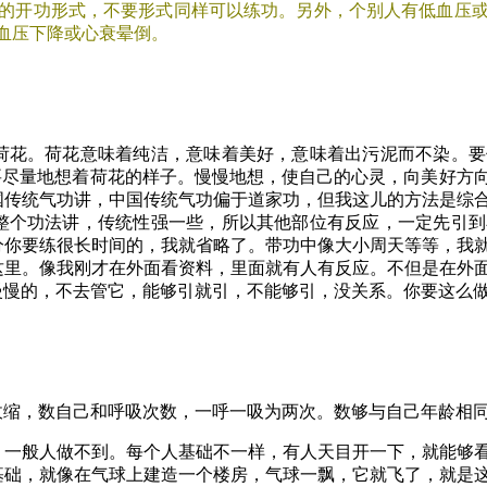
开功形式，不要形式同样可以练功。另外，个别人有低血压或
血压下降或心衰晕倒。
荷花。荷花意味着纯洁，意味着美好，意味着出污泥而不染。要
要尽量地想着荷花的样子。慢慢地想，使自己的心灵，向美好方
国传统气功讲，中国传统气功偏于道家功，但我这儿的方法是综
整个功法讲，传统性强一些，所以其他部位有反应，一定先引到
分你要练很长时间的，我就省略了。带功中像大小周天等等，我
这里。像我刚才在外面看资料，里面就有人有反应。不但是在外
慢慢的，不去管它，能够引就引，不能够引，没关系。你要这么
收缩，数自己和呼吸次数，一呼一吸为两次。数够与自己年龄相
。一般人做不到。每个人基础不一样，有人天目开一下，就能够
基础，就像在气球上建造一个楼房，气球一飘，它就飞了，就是