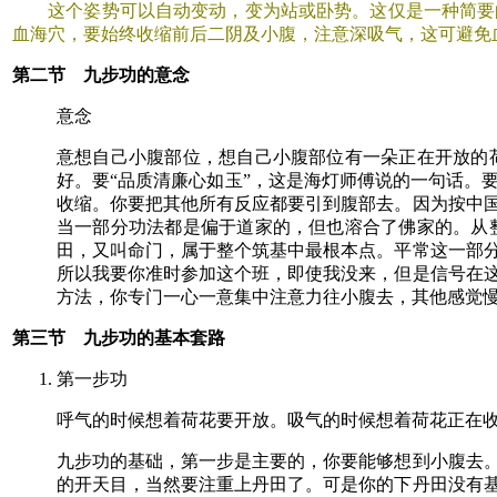
这个姿势可以自动变动，变为站或卧势。这仅是一种简要的
血海穴，要始终收缩前后二阴及小腹，注意深吸气，这可避免
第二节 九步功的意念
意念
意想自己小腹部位，想自己小腹部位有一朵正在开放的
好。要“品质清廉心如玉”，这是海灯师傅说的一句话。
收缩。你要把其他所有反应都要引到腹部去。因为按中
当一部分功法都是偏于道家的，但也溶合了佛家的。从
田，又叫命门，属于整个筑基中最根本点。平常这一部
所以我要你准时参加这个班，即使我没来，但是信号在
方法，你专门一心一意集中注意力往小腹去，其他感觉
第三节 九步功的基本套路
第一步功
呼气的时候想着荷花要开放。吸气的时候想着荷花正在
九步功的基础，第一步是主要的，你要能够想到小腹去
的开天目，当然要注重上丹田了。可是你的下丹田没有