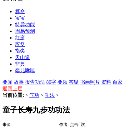
算命
宝宝
特异功能
周易预测
红鸾
应爻
指尖
天山遁
非典
婴儿哮喘
要闻
故事
报告
功法
80字
要领
答疑
书画照片
资料
百家
返回上层
当前位置:
>
气功
>
功法
>
童子长寿九步功功法
2015-07-15 22:05
次
来源:
时间:
作者:
点击: