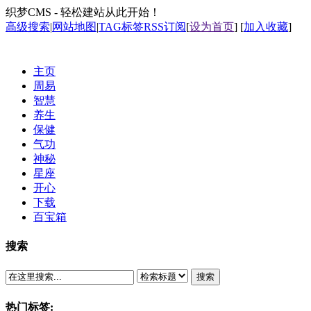
织梦CMS - 轻松建站从此开始！
高级搜索
|
网站地图
|
TAG标签
RSS订阅
[
设为首页
] [
加入收藏
]
主页
周易
智慧
养生
保健
气功
神秘
星座
开心
下载
百宝箱
搜索
搜索
热门标签: