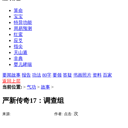
算命
宝宝
特异功能
周易预测
红鸾
应爻
指尖
天山遁
非典
婴儿哮喘
要闻
故事
报告
功法
80字
要领
答疑
书画照片
资料
百家
返回上层
当前位置:
>
气功
>
故事
>
严新传奇17：调查组
2015-07-15 01:32
次
来源:
时间:
作者:
点击: