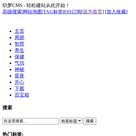
织梦CMS - 轻松建站从此开始！
高级搜索
|
网站地图
|
TAG标签
RSS订阅
[
设为首页
] [
加入收藏
]
主页
周易
智慧
养生
保健
气功
神秘
星座
开心
下载
百宝箱
搜索
搜索
热门标签: