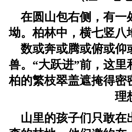
在圆山包右侧，有一
坳。柏林中，横七竖八
数或奔或腾或俯或仰
兽。“大跃进”前，这
柏的繁枝翠盖遮掩得密
理
山里的孩子们只敢在