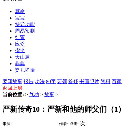
算命
宝宝
特异功能
周易预测
红鸾
应爻
指尖
天山遁
非典
婴儿哮喘
要闻
故事
报告
功法
80字
要领
答疑
书画照片
资料
百家
返回上层
当前位置:
>
气功
>
故事
>
严新传奇10：严新和他的师父们（1）
2015-07-15 01:32
次
来源:
时间:
作者:
点击: