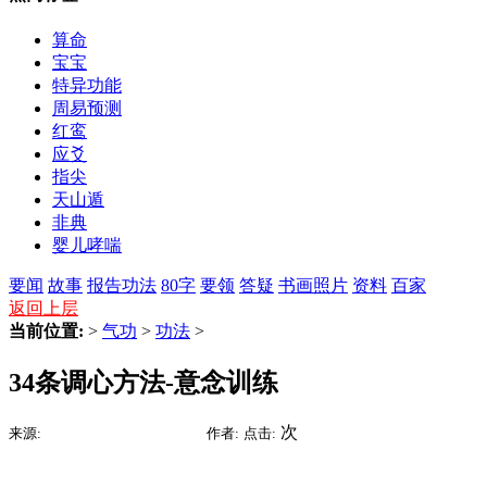
算命
宝宝
特异功能
周易预测
红鸾
应爻
指尖
天山遁
非典
婴儿哮喘
要闻
故事
报告
功法
80字
要领
答疑
书画照片
资料
百家
返回上层
当前位置:
>
气功
>
功法
>
34条调心方法-意念训练
2015-07-15 22:05
次
来源:
时间:
作者:
点击: