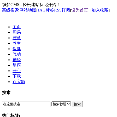
织梦CMS - 轻松建站从此开始！
高级搜索
|
网站地图
|
TAG标签
RSS订阅
[
设为首页
] [
加入收藏
]
主页
周易
智慧
养生
保健
气功
神秘
星座
开心
下载
百宝箱
搜索
搜索
热门标签: