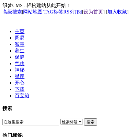
织梦CMS - 轻松建站从此开始！
高级搜索
|
网站地图
|
TAG标签
RSS订阅
[
设为首页
] [
加入收藏
]
主页
周易
智慧
养生
保健
气功
神秘
星座
开心
下载
百宝箱
搜索
搜索
热门标签: