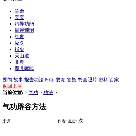
算命
宝宝
特异功能
周易预测
红鸾
应爻
指尖
天山遁
非典
婴儿哮喘
要闻
故事
报告
功法
80字
要领
答疑
书画照片
资料
百家
返回上层
当前位置:
>
气功
>
功法
>
气功辟谷方法
2015-07-15 22:05
次
来源:
时间:
作者:
点击: