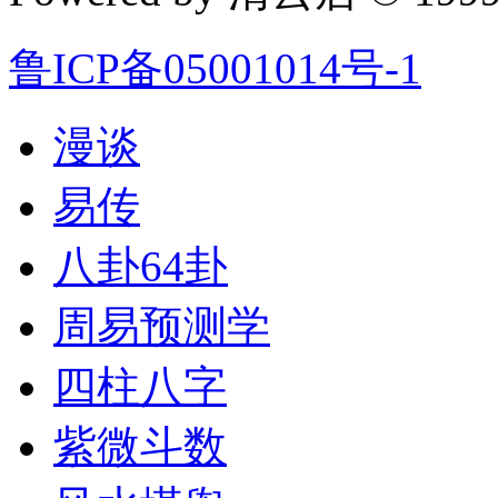
鲁ICP备05001014号-1
漫谈
易传
八卦64卦
周易预测学
四柱八字
紫微斗数