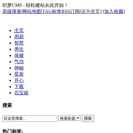
织梦CMS - 轻松建站从此开始！
高级搜索
|
网站地图
|
TAG标签
RSS订阅
[
设为首页
] [
加入收藏
]
主页
周易
智慧
养生
保健
气功
神秘
星座
开心
下载
百宝箱
搜索
搜索
热门标签: