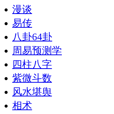
漫谈
易传
八卦64卦
周易预测学
四柱八字
紫微斗数
风水堪舆
相术