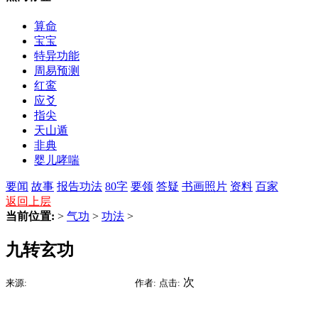
算命
宝宝
特异功能
周易预测
红鸾
应爻
指尖
天山遁
非典
婴儿哮喘
要闻
故事
报告
功法
80字
要领
答疑
书画照片
资料
百家
返回上层
当前位置:
>
气功
>
功法
>
九转玄功
2015-07-15 22:05
次
来源:
时间:
作者:
点击: