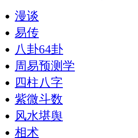
漫谈
易传
八卦64卦
周易预测学
四柱八字
紫微斗数
风水堪舆
相术