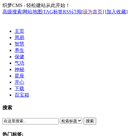
织梦CMS - 轻松建站从此开始！
高级搜索
|
网站地图
|
TAG标签
RSS订阅
[
设为首页
] [
加入收藏
]
主页
周易
智慧
养生
保健
气功
神秘
星座
开心
下载
百宝箱
搜索
搜索
热门标签: