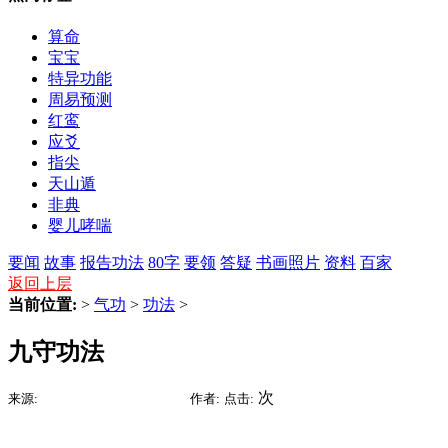
算命
宝宝
特异功能
周易预测
红鸾
应爻
指尖
天山遁
非典
婴儿哮喘
要闻
故事
报告
功法
80字
要领
答疑
书画照片
资料
百家
返回上层
当前位置:
>
气功
>
功法
>
九守功法
2015-07-15 22:05
次
来源:
时间:
作者:
点击: