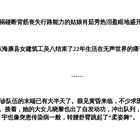
碰断背筋丧失行路能力的姑娘肖茹秀热泪盈眶地盛开
康县女建筑工吴八结束了22年生活在无声世界的痛
……
队伍的末端已有大半天了。眼见黄昏来临，不少求医
。接着，她的大女儿晓黎也出了自发动功，冲出队列
宇也像突患传染病一般，转腰舒臂跳起了“柔姿舞”。