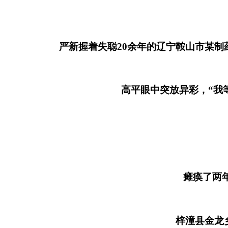
严新握着失聪20余年的辽宁鞍山市某制药
高平眼中突放异彩，“我等
严
瘫痪了两年的
梓潼县金龙乡1