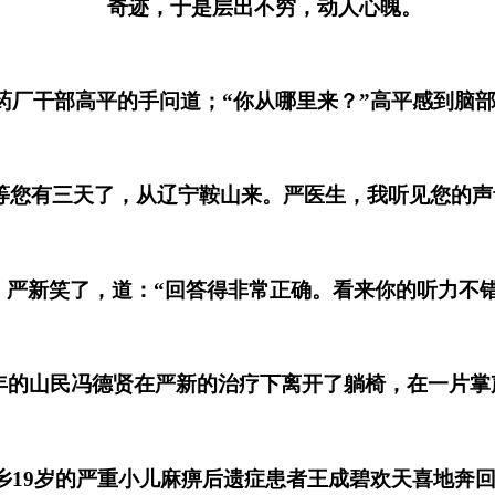
奇迹，于是层出不穷，动人心魄。
厂干部高平的手问道；“你从哪里来？”高平感到脑部
您有三天了，从辽宁鞍山来。严医生，我听见您的声
新笑了，道：“回答得非常正确。看来你的听力不错
山民冯德贤在严新的治疗下离开了躺椅，在一片掌
9岁的严重小儿麻痹后遗症患者王成碧欢天喜地奔