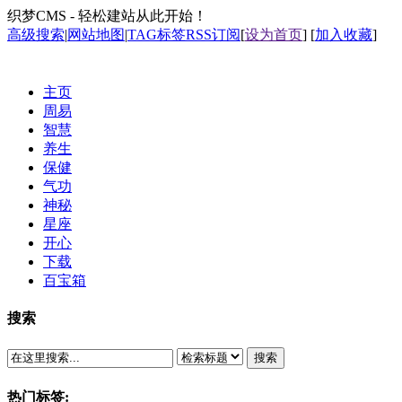
织梦CMS - 轻松建站从此开始！
高级搜索
|
网站地图
|
TAG标签
RSS订阅
[
设为首页
] [
加入收藏
]
主页
周易
智慧
养生
保健
气功
神秘
星座
开心
下载
百宝箱
搜索
搜索
热门标签: