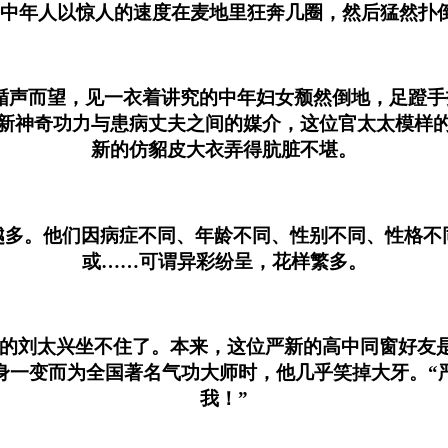
年人以惊人的速度在麦地里狂奔几圈，然后猛然扑倒
而望，见一衣着讲究的中年妇女颓然倒地，足蹬手
新神奇功力与患病丈夫之间的媒介，这位官太太模样
新的仿貂皮大衣弄得肮脏不堪。
他们因病症不同、年龄不同、性别不同、性格不同而各
或……可谓异彩纷呈，花样繁多。
刘太兴坐不住了。本来，这位严新的高中同窗好友是抱
身一变而为全国著名气功大师时，他几乎笑掉大牙。“
我！”