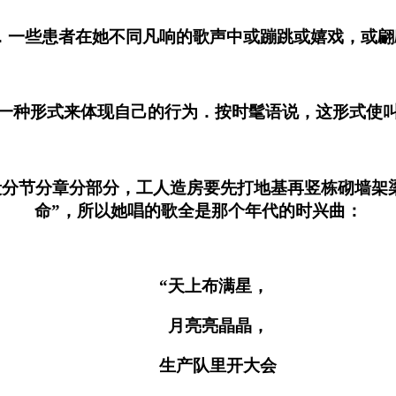
些患者在她不同凡响的歌声中或蹦跳或嬉戏，或翩
形式来体现自己的行为．按时髦语说，这形式使叫“
节分章分部分，工人造房要先打地基再竖栋砌墙架梁
命”，所以她唱的歌全是那个年代的时兴曲：
“天上布满星，
月亮亮晶晶，
生产队里开大会