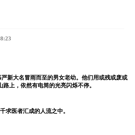
:23
慕严新大名冒雨而至的男女老幼。他们用或残或废或
山路上，依然有电筒的光亮闪烁不停。
千求医者汇成的人流之中。