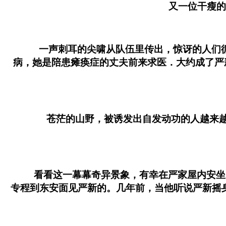
又一位干瘦的中
一声刺耳的尖啸从队伍里传出，惊讶的人们循声
病，她是陪患瘫痪症的丈夫前来求医．大约成了严
苍茫的山野，被诱发出自发动功的人越来越多。
看看这一幕幕奇异景象，有幸在严家屋内安坐的
专程到东安面见严新的。几年前，当他听说严新摇