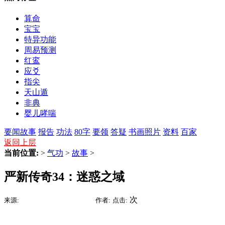
算命
宝宝
特异功能
周易预测
红鸾
应爻
指尖
天山遁
非典
婴儿哮喘
要闻
故事
报告
功法
80字
要领
答疑
书画照片
资料
百家
返回上层
当前位置:
>
气功
>
故事
>
严新传奇34：迷惑之域
2015-07-15 01:32
次
来源:
时间:
作者:
点击: