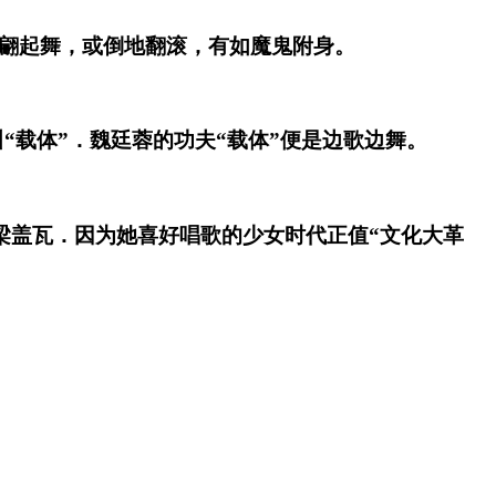
翩起舞，或倒地翻滚，有如魔鬼附身。
载体”．魏廷蓉的功夫“载体”便是边歌边舞。
盖瓦．因为她喜好唱歌的少女时代正值“文化大革