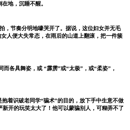
在地，沉睡不醒。
拍，节奏分明地嚎哭开了。据说，这位妇女并无毛
的女人便大失常态，在雨后的山道上翻滚，把一件簇
具舞姿，或 “霹雳”或“太极”，或“柔姿”，
着识破老同学“骗术”的目的，放下手中生意不做
严新开的玩笑太大了！他可以蒙骗别人，可糊弄不了